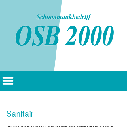
Sanitair
Wij hoeven niet meer uit te leggen hoe belangrijk hygiëne in